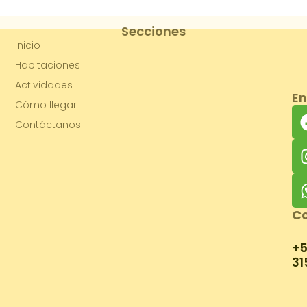
Secciones
Inicio
Habitaciones
Actividades
En
Cómo llegar
Contáctanos
Co
+
31